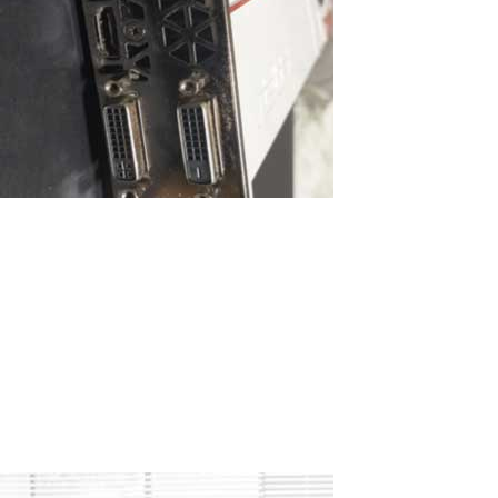
Connecter plusieurs moniteurs à un PC et
déverrouiller leurs capacités avec ASTER
Connecter plusieurs moniteurs à un PC Vérification du matériel :
Assurez-vous que votre PC dispose de suffisamment de sorties
vidéo. Les cartes graphiques modernes sont équipées de ports
HDMI, DisplayPort, DVI, VGA et parfois USB-C. Si vous manquez de
ports, envisagez...
Read More