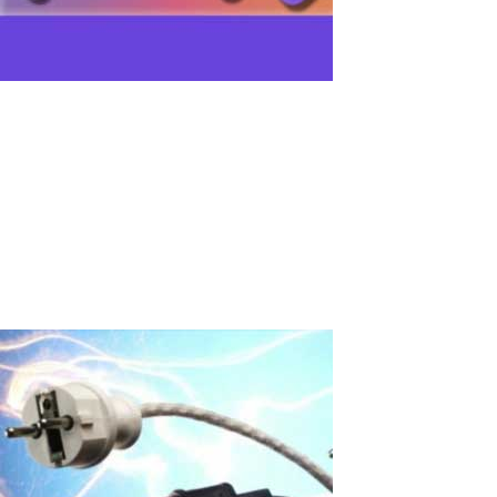
Comment Créer Deux Curseurs de Souris
Indépendants sur un Seul PC ?
Introduction : Les exigences en matière d'utilisation efficace des
ordinateurs deviennent de plus en plus strictes. Une solution
pour augmenter la productivité est la possibilité de partager un
ordinateur par plusieurs utilisateurs simultanément - le travail...
Read More