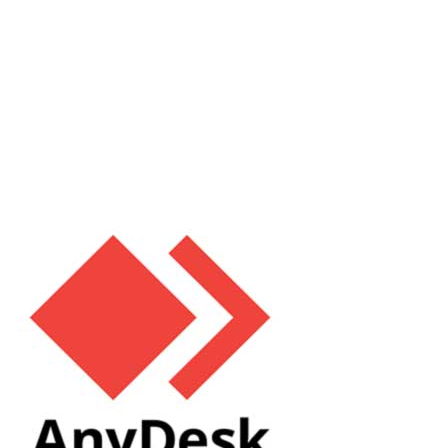
IBIK LLC est fière d'annoncer que les tests effectués sur 16 postes
de travail indépendants sur un seul ordinateur avec le
programme multiseat ASTER se sont révélés concluants. Notre
partenaire en Corée du Sud, Linkable (linkable.kr), a mené des
tests pratiques à...
Read More