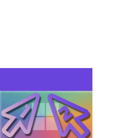
Utilisant Miracast ?
Miracast est une interface sans fil pour la transmission vidéo et
audio, permettant de transférer des images et du son d'un
appareil à un autre sans fil. La technologie Miracast est largement
utilisée dans l'électronique moderne, y compris les ordinateurs
portables,...
Read More