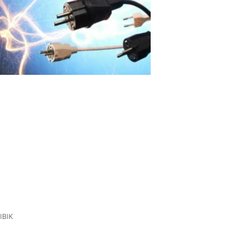
À cause d’un pic de tension, les
ordinateurs personnels de l’école sont
tombés en panne. Que faire ?
Introduction: Les problèmes de fluctuations de tension dans les
établissements éducatifs se produisent souvent, ce qui peut
entraîner des pertes importantes d'équipement et de temps
d'apprentissage. Il est important de considérer des solutions
efficaces pour protéger...
Read More
IBIK