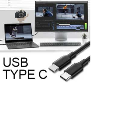
Comment connecter un moniteur
supplémentaire à un ordinateur en
utilisant un port USB-C ?
Dans le monde actuel de la technologie de l'information, le port
USB-C est devenu une partie intégrante de la plupart des
nouveaux ordinateurs et laptops grâce à sa polyvalence et sa
vitesse élevée de transfert de données. Ils offrent de nombreux