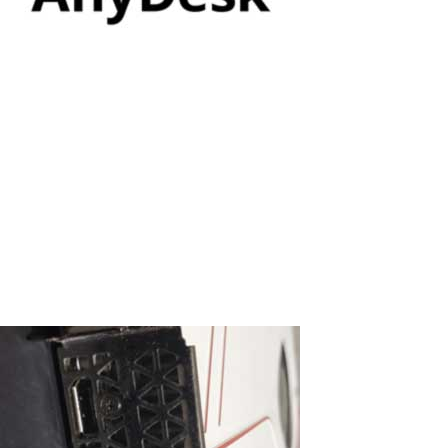
Problèmes avec la configuration
d’AnyDesk. Comment configurer Anydesk
?
Anydesk est un outil d'accès à distance qui permet aux
utilisateurs de se connecter à d'autres ordinateurs via Internet.
Voici les principales fonctionnalités et avantages de ce logiciel :
Support à Distance: Anydesk est souvent utilisé par les
professionnels de...
Read More