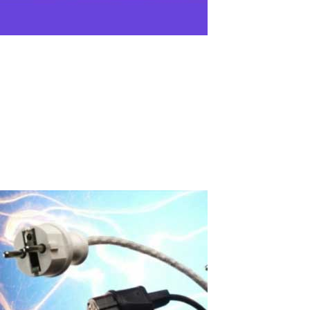
Comment Créer Deux Curseurs de Souris
Indépendants sur un Seul PC ?
Introduction : Les exigences en matière d'utilisation efficace des
ordinateurs deviennent de plus en plus strictes. Une solution
pour augmenter la productivité est la possibilité de partager un
ordinateur par plusieurs utilisateurs simultanément - le travail...
Read More