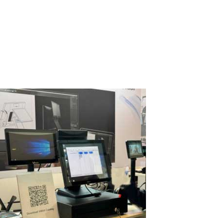
IBIK LLC est fière d'annoncer que les tests effectués sur 16 postes
de travail indépendants sur un seul ordinateur avec le
programme multiseat ASTER se sont révélés concluants. Notre
partenaire en Corée du Sud, Linkable (linkable.kr), a mené des
tests pratiques à...
Read More