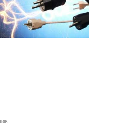
À cause d’un pic de tension, les
ordinateurs personnels de l’école sont
tombés en panne. Que faire ?
Introduction: Les problèmes de fluctuations de tension dans les
établissements éducatifs se produisent souvent, ce qui peut
entraîner des pertes importantes d'équipement et de temps
d'apprentissage. Il est important de considérer des solutions
efficaces pour protéger...
Read More
IBIK