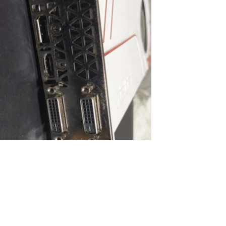
Connecter plusieurs moniteurs à un PC et
déverrouiller leurs capacités avec ASTER
Connecter plusieurs moniteurs à un PC Vérification du matériel :
Assurez-vous que votre PC dispose de suffisamment de sorties
vidéo. Les cartes graphiques modernes sont équipées de ports
HDMI, DisplayPort, DVI, VGA et parfois USB-C. Si vous manquez de
ports, envisagez...