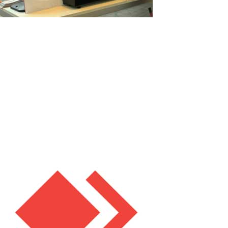
Terminals POS avec plusieurs écrans en
tant qu’ordinateurs multi‑utilisateurs :
nouvelles possibilités avec ASTER
Les terminals POS modernes deviennent plus puissants chaque
année. De nombreux modèles sont déjà équipés de plusieurs
écrans : un écran principal pour le caissier et des écrans
informatifs passifs supplémentaires tournés vers le client. Mais
que se passerait‑il si...
Read More