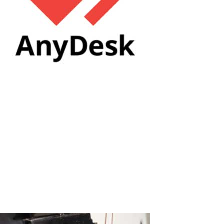
Problèmes avec la configuration
d’AnyDesk. Comment configurer Anydesk
?
Anydesk est un outil d'accès à distance qui permet aux
utilisateurs de se connecter à d'autres ordinateurs via Internet.
Voici les principales fonctionnalités et avantages de ce logiciel :
Support à Distance: Anydesk est souvent utilisé par les
professionnels de...
Read More