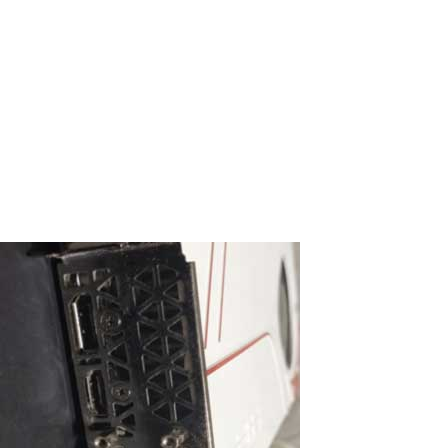
tant qu’ordinateurs multi‑utilisateurs :
nouvelles possibilités avec ASTER
Les terminals POS modernes deviennent plus puissants chaque
année. De nombreux modèles sont déjà équipés de plusieurs
écrans : un écran principal pour le caissier et des écrans
informatifs passifs supplémentaires tournés vers le client. Mais
que se passerait‑il si...
Read More