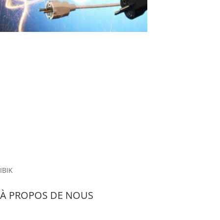
À cause d’un pic de tension, les
ordinateurs personnels de l’école sont
tombés en panne. Que faire ?
Introduction: Les problèmes de fluctuations de tension dans les
établissements éducatifs se produisent souvent, ce qui peut
entraîner des pertes importantes d'équipement et de temps
d'apprentissage. Il est important de considérer des solutions
efficaces pour protéger...
Read More
IBIK
À PROPOS DE NOUS