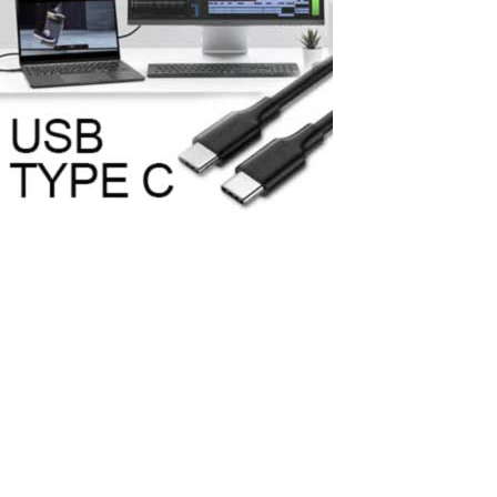
Comment connecter un moniteur
supplémentaire à un ordinateur en
utilisant un port USB-C ?
Dans le monde actuel de la technologie de l'information, le port
USB-C est devenu une partie intégrante de la plupart des
nouveaux ordinateurs et laptops grâce à sa polyvalence et sa
vitesse élevée de transfert de données. Ils offrent de nombreux
avantages, y compris...
Read More