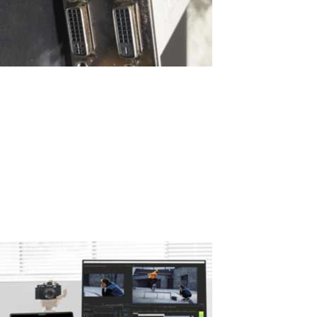
Connecter plusieurs moniteurs à un PC et
déverrouiller leurs capacités avec ASTER
Connecter plusieurs moniteurs à un PC Vérification du matériel :
Assurez-vous que votre PC dispose de suffisamment de sorties
vidéo. Les cartes graphiques modernes sont équipées de ports
HDMI, DisplayPort, DVI, VGA et parfois USB-C. Si vous manquez de
ports, envisagez...
Read More