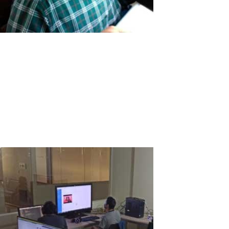
Enterprise de diamants en Inde
La pandémie de Covid-19 a secoué l'Inde et le nombre de
personnes infectées a atteint des millions. Je prie pour que tout le
monde dans le monde puisse traverser cette pandémie en toute
sécurité ! Le gouvernement indien a pris des mesures pour
réduire le nombre de...
Read More