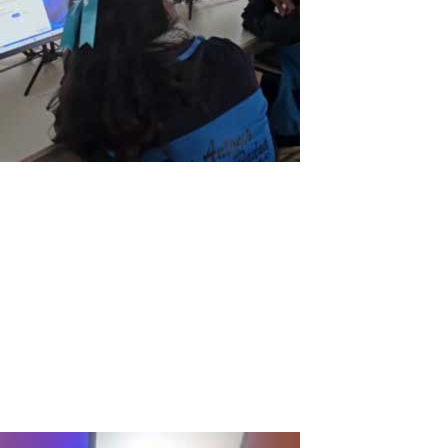
ASTER V7, un grand allié pour l’éducation
à l’école San Antonio de Padua à
Tambobamba, Apurimac, Pérou
Global: Nos étudiants et enseignants de l'école San Antonio de
Padua sont heureux et très reconnaissants pour ASTER V7 car cela
nous a permis de surmonter l'écart économique et d'accéder à
Internet pour améliorer l'éducation et le progrès dans notre ville.
Avantages:...
Read More