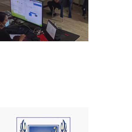
Startup informatique en Bolivie
Nous sommes une startup informatique appelée
AHORASOFT.COM. Notre entreprise est petite. Nous avons 6
programmeurs et des comptables. Nous travaillons en tant que
consultants en informatique depuis des décennies. Nous
programmons généralement en Python. Chaque...
Read More