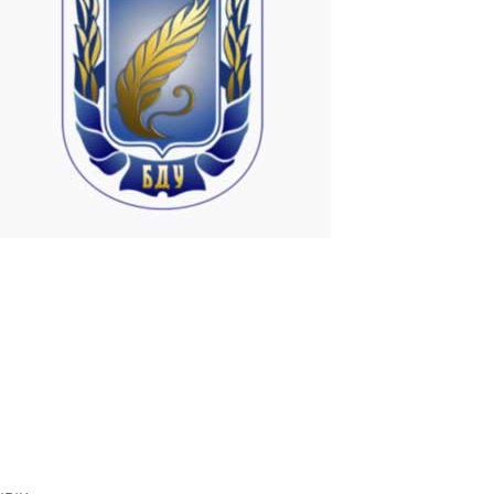
Université en Biélorussie
Les complexes matériels-logiciels (HSC) pour plusieurs postes de
travail sont utilisés depuis de nombreuses années dans certaines
facultés de l'Université d'État de Biélorussie dans le processus
éducatif. Actuellement, avec le programme ASTER sur Windows 7
OS, 19 HSC...
Read More