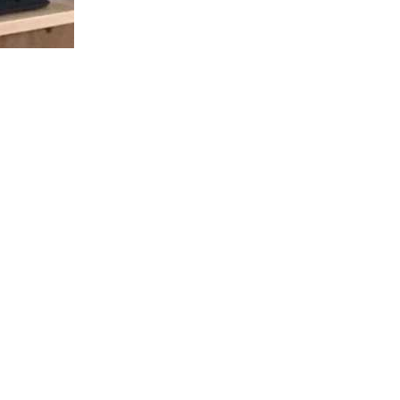
ler sur un seul PC
’intelligence artificielle sur un seul PC en même temps (avis d’uti
la fois...