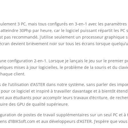
seulement 3 PC, mais tous configurés en 3-en-1 avec les paramètres
teindre 30Php par heure, car le logiciel puissant répartit les PC 
’est pas recommandé, j’utilise seulement un processeur graphique s
’écran devient brièvement noir sur tous les écrans lorsque quelqu’
une configuration 2-en-1. Lorsque je lançais le jeu sur le premier po
uelques mises à jour logicielles, le problème de la souris et du clavi
chaque client.
 l’utilisation d’ASTER dans notre système, sans parler des import
ur ce logiciel et inspiré à travailler davantage et à bientôt éten
 aux étudiants pour accomplir leurs travaux d’écriture, de recher
truire des GPU de qualité supérieure.
guration de postes de travail supplémentaires sur un seul PC et à 
ens d’IBIKSoft.com et aux développeurs d’ASTER. J’espère que vous 