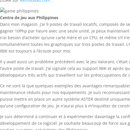
LiDAR sur
Remotasks.com
.
Centre de jeu aux Philippines
Dans mon magasin, j’ai 9 postes de travail locatifs, composés de 
gagner 10Php par heure avec une seule unité, je peux maintenant at
n’ai besoin d’acheter qu’une carte mère et un CPU, et même s’il n
simultanément toutes les graphiques sur trois postes de travail. L
IBIK est toujours à l’écoute pour moi.
Il y avait aussi un problème précédent avec le jeu Valorant, c’était 
l’autre poste de travail. J’ai signalé cela au support IBIK et après q
développeurs très actifs qui travaillent sur les préoccupations de 
Ce ne sont là que quelques exemples des avantages remarquables de
maintenance réduits pour nos équipements. Je suis reconnaissant po
puisse mettre en place un autre système ASTER destiné uniquement
qu’une configuration de jeu. Je n’aurai plus à m’inquiéter de cons
Je suis déterminé à continuer et à expérimenter davantage la confi
développement de ce logiciel. Je souhaite beaucoup de force aux g
soutien aux gens, salutations des Philippines.