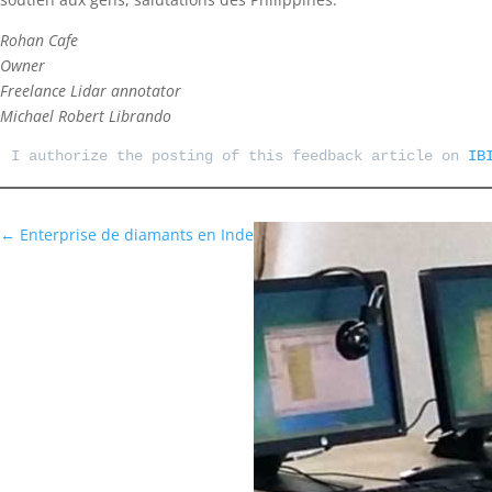
Rohan Cafe
Owner
Freelance Lidar annotator
Michael Robert Librando
I authorize the posting of this feedback article on 
IB
←
Enterprise de diamants en Inde