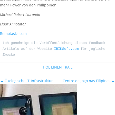
mehr Power von den Philippinen!
Michael Robert Librando
Lidar Annotator
Remotasks.com
Ich genehmige die Veröffentlichung dieses Feedback-
Artikels auf der Website 
IBIKSoft.com
 für jegliche 
Zwecke.
HOL EINEN TRAIL
←
Ökologische IT-Infrastruktur
Centro de Jogo nas Filipinas
→