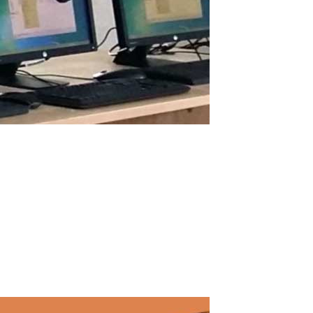
Wie zwei Benutzer gleichzeitig auf einem
PC arbeiten
Wie ASTER zwei Brüdern half, gleichzeitig Programmieren und KI
auf einem PC zu lernen (echter Nutzerbericht) Ich bin Youssef, ein
ägyptischer Schüler. Vor Kurzem habe ich einen Computer mit
Spezifikationen bekommen, die sowohl für mich als auch für
meinen Bruder...
Read More