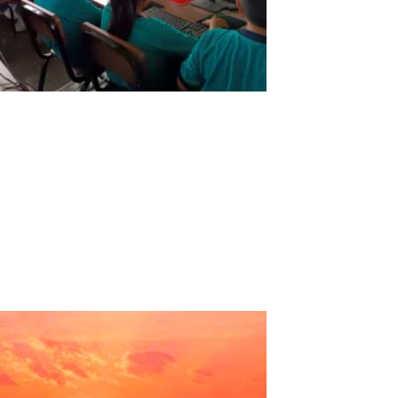
Gemeinsame Aktion Bildungseinrichtung
„San Patricio“
Institución Educativa de Acción Conjunta “San Patricio”Land:
PeruRegion: La LibertadProvinz: TrujilloBezirk: Florencia de
MoraStufen: Vorschule - Grundschule - Sekundarstufe.
Erfahrungsbericht:Auf der Suche nach neuen Technologien, die
uns helfen, unseren Unterricht...
Read More