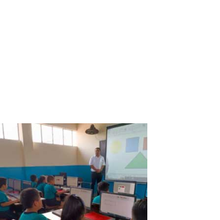
die Bildung an der Schule San Antonio de
Padua in Tambobamba, Apurimac, Peru
Insgesamt: Unsere Schüler und Lehrer an der Schule San Antonio
de Padua sind glücklich und sehr dankbar für ASTER V7, weil es
uns ermöglicht hat, die wirtschaftliche Kluft zu überwinden und
Zugang zum Internet zu erhalten, um die Bildung und den
Fortschritt in unserer...
Read More