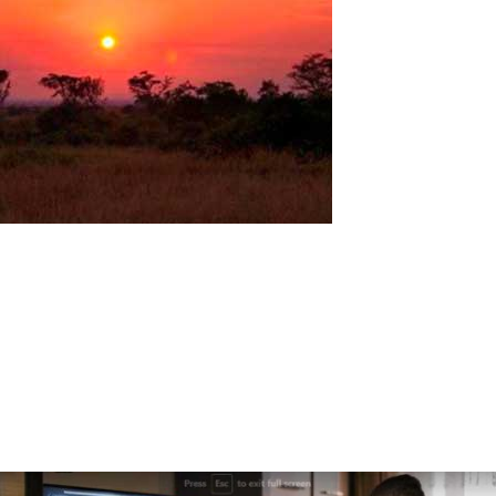
Das Computerlabor in Uganda
Uganda ist ein sehr schönes Land im östlichen Teil des
äquatorialen Afrikas. Atemberaubende Nationalparks, Seen,
Vulkane, Wasserfälle und die vielfältigste Tierwelt auf dem
afrikanischen Kontinent! Viele Wissenschaftler sind der Meinung,
dass hier die Geburt der...
Read More