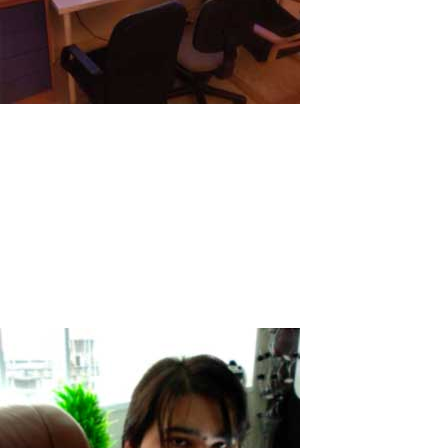
Vier Vögel ein Stein
Heutzutage ist die Nachfrage nach PC-Teilen so hoch wie nie
zuvor, und das hat viele Gründe. Einer davon ist, dass das
Geschäft mit den Kryptowährungen boomt, so dass die Miner ihre
Taschen für den Kauf von Grafikkarten und anderen PC-Teilen
leeren. Ein weiterer Grund...
Read More