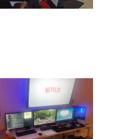
IT StartUp et in Bolivien
Wir sind ein IT-Startup namens AHORASOFT.COM. Unser
Unternehmen ist klein. Wir haben 6 Programmierer und
Buchhalter. Wir arbeiten schon seit Jahrzehnten als IT-Berater.
Wir programmieren normalerweise in Python. Für jeden
Programmierer gibt es eine WSL2 Linux-Instanz...
Read More