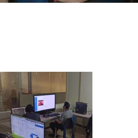
How to use regular TV as Smart TV
Currently, there are some types of devices (Dongles and TV Box)
that allow the user to add Smart TV functionalities to a common
television. But why not do it using your own PC?That's exactly what
I discovered when I met ASTER!ASTER is just 1 program that
promotes the...
Read More