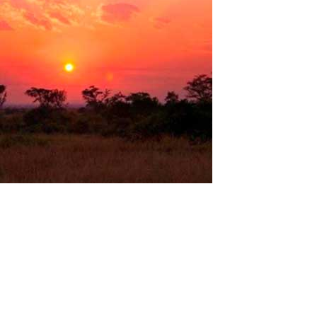
Das Computerlabor in Uganda
Uganda ist ein sehr schönes Land im östlichen Teil des
äquatorialen Afrikas. Atemberaubende Nationalparks, Seen,
Vulkane, Wasserfälle und die vielfältigste Tierwelt auf dem
afrikanischen Kontinent! Viele Wissenschaftler sind der Meinung,
dass hier die Geburt der...