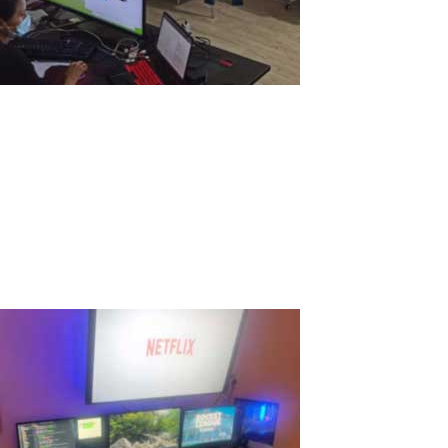
IT StartUp et in Bolivien
Wir sind ein IT-Startup namens AHORASOFT.COM. Unser
Unternehmen ist klein. Wir haben 6 Programmierer und
Buchhalter. Wir arbeiten schon seit Jahrzehnten als IT-Berater.
Wir programmieren normalerweise in Python. Für jeden
Programmierer gibt es eine WSL2 Linux-Instanz...
Read More