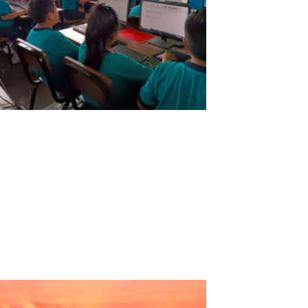
Gemeinsame Aktion Bildungseinrichtung
„San Patricio“
Institución Educativa de Acción Conjunta “San Patricio”Land:
PeruRegion: La LibertadProvinz: TrujilloBezirk: Florencia de
MoraStufen: Vorschule - Grundschule - Sekundarstufe.
Erfahrungsbericht:Auf der Suche nach neuen Technologien, die
uns helfen, unseren Unterricht...
Read More