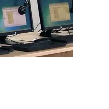
Wie zwei Benutzer gleichzeitig auf einem
PC arbeiten
Wie ASTER zwei Brüdern half, gleichzeitig Programmieren und KI
auf einem PC zu lernen (echter Nutzerbericht) Ich bin Youssef, ein
ägyptischer Schüler. Vor Kurzem habe ich einen Computer mit
Spezifikationen bekommen, die sowohl für mich als auch für
meinen Bruder...