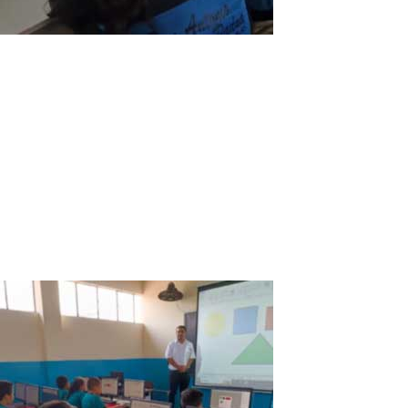
ASTER V7 ein großartiger Verbündeter für
die Bildung an der Schule San Antonio de
Padua in Tambobamba, Apurimac, Peru
Insgesamt: Unsere Schüler und Lehrer an der Schule San Antonio
de Padua sind glücklich und sehr dankbar für ASTER V7, weil es
uns ermöglicht hat, die wirtschaftliche Kluft zu überwinden und
Zugang zum Internet zu erhalten, um die Bildung und den
Fortschritt in unserer...
Read More