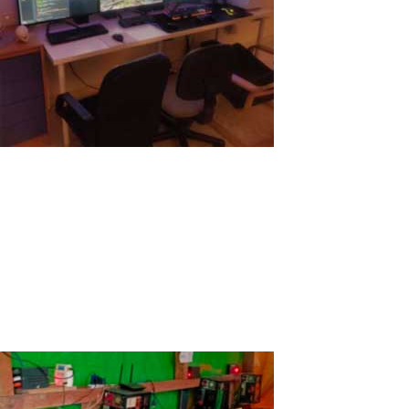
Vier Vögel ein Stein
Heutzutage ist die Nachfrage nach PC-Teilen so hoch wie nie
zuvor, und das hat viele Gründe. Einer davon ist, dass das
Geschäft mit den Kryptowährungen boomt, so dass die Miner ihre
Taschen für den Kauf von Grafikkarten und anderen PC-Teilen
leeren. Ein weiterer Grund...
Read More