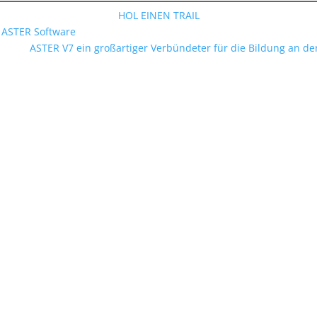
HOL EINEN TRAIL
 ASTER Software
ASTER V7 ein großartiger Verbündeter für die Bildung an 
PC arbeiten
uf einem PC zu lernen (echter Nutzerbericht) Ich bin Youssef, ein
n Bruder...