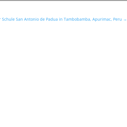
der Schule San Antonio de Padua in Tambobamba, Apurimac, Peru
→
 ägyptischer Schüler. Vor Kurzem habe ich einen Computer mit