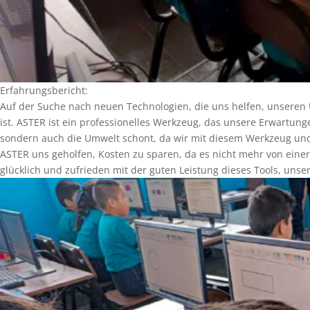
Erfahrungsbericht:
Auf der Suche nach neuen Technologien, die uns helfen, unseren 
ist. ASTER ist ein professionelles Werkzeug, das unsere Erwartunge
sondern auch die Umwelt schont, da wir mit diesem Werkzeug und 
ASTER uns geholfen, Kosten zu sparen, da es nicht mehr von einer
glücklich und zufrieden mit der guten Leistung dieses Tools, uns