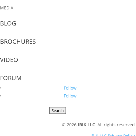
MEDIA
BLOG
BROCHURES
VIDEO
FORUM
Follow
Follow
Search
for:
© 2026
IBIK LLC
. All rights reserved.
IBIK LLC Privacy Policy
.