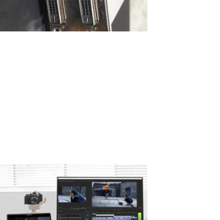
Mehrere Monitore an einen PC
anschließen und ihre Möglichkeiten mit
ASTER freischalten
Mehrere Monitore an einen PC anschließen Hardware-
Überprüfung: Stellen Sie sicher, dass Ihr PC über genügend
Videoausgänge verfügt. Moderne Grafikkarten sind mit HDMI-,
DisplayPort-, DVI-, VGA- und manchmal USB-C-Anschlüssen
ausgestattet. Wenn Ihnen Anschlüsse fehlen,...
Read More