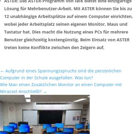
ASTER: Das ASTER-Programm von IBIK bietet eine einzigartige
Lösung für Mehrbenutzer-Arbeit. Mit ASTER können Sie bis zu
12 unabhängige Arbeitsplätze auf einem Computer einrichten,
wobei jeder Arbeitsplatz seinen eigenen Monitor, Maus und
Tastatur hat. Dies macht die Nutzung eines PCs für mehrere
Benutzer gleichzeitig kostengünstig. Beim Einsatz von ASTER
treten keine Konflikte zwischen den Zeigern auf,
←
Aufgrund eines Spannungsspruchs sind die persönlichen
Computer in der Schule ausgefallen. Was tun?
Wie Man einen Zusätzlichen Monitor an einen Computer mit
Miracast Anschließt?
→