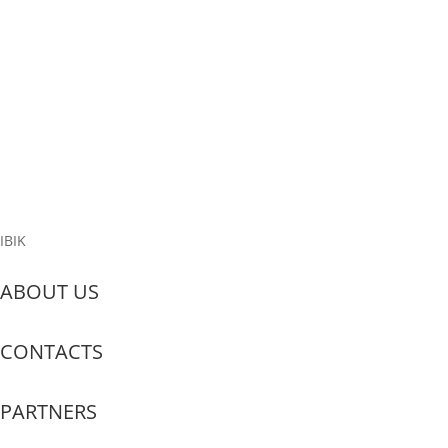
ausgefallen. Was tun?
Einführung: Probleme mit Spannungsschwankungen in
Bildungseinrichtungen treten häufig auf, was zu erheblichen
Verlusten an Ausrüstung und Lernzeit führen kann. Es ist wichtig,
effektive Lösungen zu berücksichtigen, um die Technologie zu
schützen und das Budget zu...
Read More
IBIK
ABOUT US
CONTACTS
PARTNERS