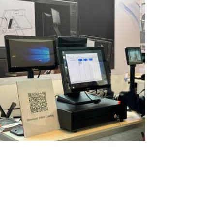
POS‑Terminals mit mehreren
Bildschirmen als Mehrbenutzer‑PCs:
Neue Möglichkeiten mit ASTER
Moderne POS‑Terminals werden von Jahr zu Jahr leistungsfähiger.
Viele Modelle sind bereits mit mehreren Bildschirmen
ausgestattet: einem Hauptdisplay für den Kassierer und