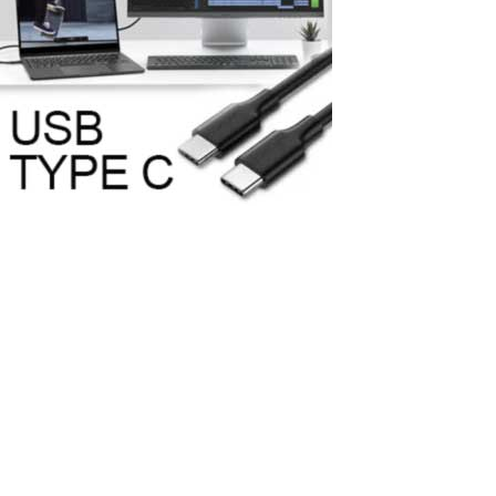
Wie man einen zusätzlichen Monitor an
einen Computer mittels eines USB-C-
Ports anschließt?
In der heutigen Welt der Informationstechnologie ist der USB-C-
Port ein unverzichtbarer Bestandteil der meisten neuen Computer
und Laptops geworden, dank seiner Vielseitigkeit und hohen
Datenübertragungsgeschwindigkeit. Sie bieten zahlreiche Vorteile,
einschließlich...
Read More