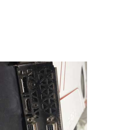
AnyDesk. Wie richtet man Anydesk ein?
Anydesk ist ein Werkzeug für Remote-Zugriff, das es Nutzern
ermöglicht, sich über das Internet mit anderen Computern zu
verbinden. Hier sind die Hauptfunktionen und Vorteile dieser
Software: Fernunterstützung: Anydesk wird häufig von IT-
Fachleuten genutzt, um...
Read More