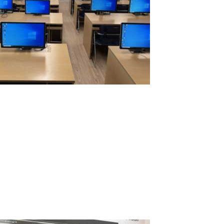
Erfolgreicher Test von 16 Arbeitsplätzen
auf einem einzigen Computer mit der
ASTER-Software
Die IBIK LLC freut sich, den erfolgreichen Test von 16
unabhängigen Arbeitsplätzen auf einem einzigen Computer mit
dem Multiseat-Programm ASTER bekannt zu geben. Unser Partner
in Südkorea – Linkable (linkable.kr) – führte in einem realen
Schulcomputerraum umfangreiche...
Read More