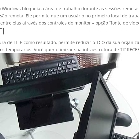
 Windows bloqueia a área de trabalho durante as sessões remotas
são remota. Ele permite que um usuário no primeiro local de trab
ntre elas através dos controles do monitor – opção “fonte de vídeo
TI
ra de TI. E como resultado, permite reduzir o TCO da sua organiz
os temporários. Você quer otimizar sua infraestrutura de TI? RE