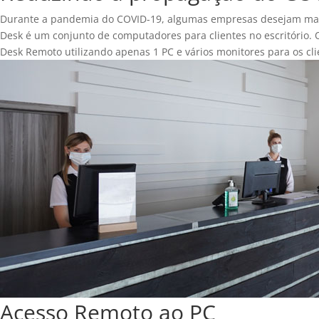
Durante a pandemia do COVID-19, algumas empresas desejam manter
Desk é um conjunto de computadores para clientes no escritório. 
Desk Remoto utilizando apenas 1 PC e vários monitores para os cli
Acesso Remoto ao PC