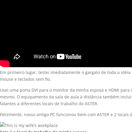
Em primeiro lugar, testei imediatamente o gargalo de toda a idé
mouse e teclados sem fio.
Usei uma porta DVI para o monitor da minha esposa e HDMI para c
mesmo. O equipamento da sala de aula à distância também inclui 
falantes a diferentes locais de trabalho do ASTER.
Felizmente, nosso antigo PC funcionou bem com ASTER e 2 locais d