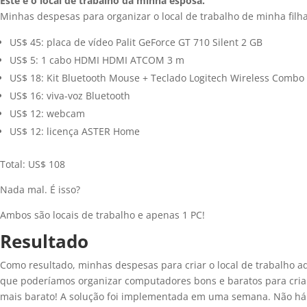
Este é o local de trabalho da minha esposa.
Minhas despesas para organizar o local de trabalho de minha filha
US$ 45: placa de vídeo Palit GeForce GT 710 Silent 2 GB
US$ 5: 1 cabo HDMI HDMI ATCOM 3 m
US$ 18: Kit Bluetooth Mouse + Teclado Logitech Wireless Combo
US$ 16: viva-voz Bluetooth
US$ 12: webcam
US$ 12: licença ASTER Home
Total: US$ 108
Nada mal. É isso?
Ambos são locais de trabalho e apenas 1 PC!
Resultado
Como resultado, minhas despesas para criar o local de trabalho 
que poderíamos organizar computadores bons e baratos para cri
mais barato! A solução foi implementada em uma semana. Não há de