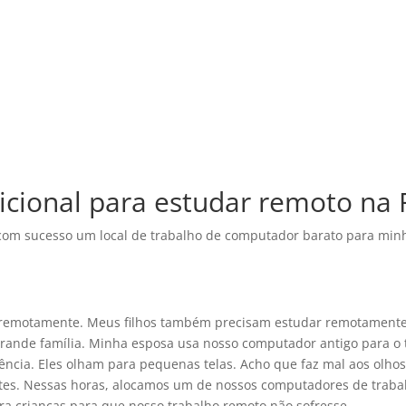
icional para estudar remoto na 
 com sucesso um local de trabalho de computador barato para minh
 remotamente. Meus filhos também precisam estudar remotamente. 
grande família. Minha esposa usa nosso computador antigo para o 
ncia. Eles olham para pequenas telas. Acho que faz mal aos olho
es. Nessas horas, alocamos um de nossos computadores de trabalh
ra crianças para que nosso trabalho remoto não sofresse.