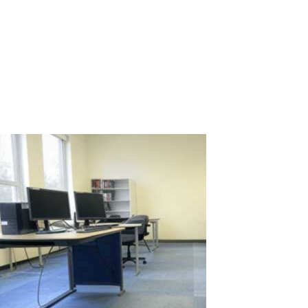
Ante el aumento de los costos de las infraestructuras de TI, las
empresas buscan formas de optimizar recursos, reducir gastos y
mejorar la ciberseguridad. Las licencias de software profesional
como AutoCAD, ArchiCAD, 3ds Max, CorelDRAW, Siemens NX,
CATIA, SolidWorks y...
Read More