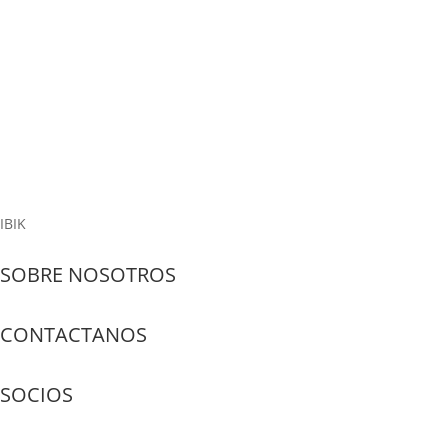
computadoras con el software ASTER
En diciembre de 2022, se estableció un laboratorio de
computación basado en el software ASTER en Walden's Path
School en India. Se crearon 4 lugares de trabajo en una sola
computadora.Sunil Reddy de Walden's Path School dijo:
"Comenzamos un proyecto piloto con ASTER,...
Read More
IBIK
SOBRE NOSOTROS
CONTACTANOS
SOCIOS