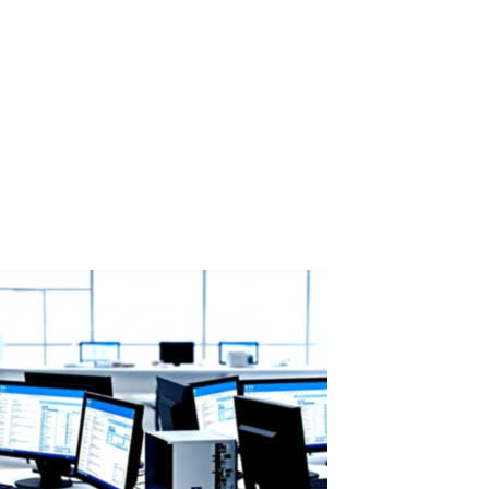
ASTER como solución inteligente al
aumento de precios de discos duros
Western Digital ha agotado toda su capacidad de producción de
HDD para 2026: ASTER como solución inteligente al aumento de
precios de discos duros Según un informe reciente de Wccftech
(14 de febrero de 2026), Western Digital —uno de los mayores
fabricantes de discos...
Read More