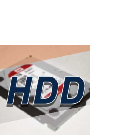
familias DeepSeek-R1, DeepSeek-V3 y versiones destiladas) se
convirtió en uno de los modelos de IA de código abierto más
comentados en...
Read More