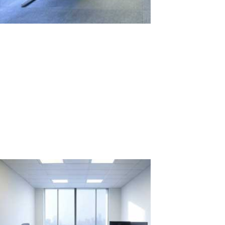
Comparación del Alquiler de Estaciones
de Trabajo de Computadora para Dos
Semanas: 2 PCs vs. 1 PC con ASTER
En situaciones donde es necesario crear rápidamente y de
manera eficiente varias estaciones de trabajo para proyectos
temporales o eventos, la elección entre alquilar varios PCs
individuales y utilizar un PC con el software ASTER puede no ser
evidente. Vamos a...
Read More