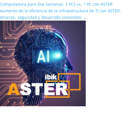
Computadora para Dos Semanas: 2 PCs vs. 1 PC con ASTER
Aumento de la eficiencia de la infraestructura de TI con ASTER:
Ahorros, seguridad y desarrollo sostenible
→
DeepSeek + ASTER
DeepSeek + ASTER: ejecutar una IA local potente simultáneamente
para varios usuarios en un solo PC DeepSeek (en particular las