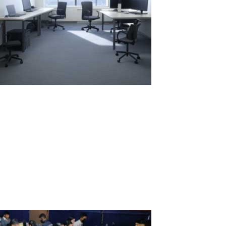
Comparación del Alquiler Anual: Dos
Portátiles vs. Un Portátil con ASTER
Al elegir entre alquilar varios portátiles para uso prolongado y
usar un sistema con el software ASTER para crear puestos de
trabajo adicionales, es crucial considerar aspectos económicos,
impacto ambiental y facilidad de uso. Analicemos dos escenarios:
alquilar dos...
Read More