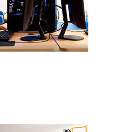
Configuración Fácil de ASTER sin
Máquinas Virtuales
Configuración Sencilla de ASTER: Sin Virtualización ni Complejidad
Técnica ASTER se configura en minutos mediante una interfaz
gráfica sencilla, sin necesidad de conocimientostécnicos
avanzados. Por qué la virtualización es compleja de configurar Las
soluciones...
Read More