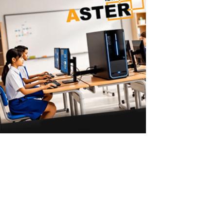
ASTER vs Máquinas Virtuales: Múltiples
Usuarios en un Solo PC
ASTER vs Máquinas Virtuales: Varios Usuarios sin un PC Potente
ASTER permite que 2–3 usuarios trabajen en un solo PC con
Windows sin necesidad de hardware potente ni máquinas
virtuales. Por qué las máquinas virtuales requieren hardware
potente Las máquinas virtuales...