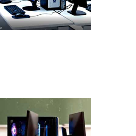
Retorno de Inversión de la Licencia ASTER
Retorno de Inversión de la Licencia ASTER: ¿Qué Tan Rápido se
Amortiza? El coste de la licencia ASTER se amortiza rápidamente
gracias al ahorro en hardware y electricidad. Una licencia de pago
que se amortiza rápidamente ASTER es una solución de software
con licencia...
Read More