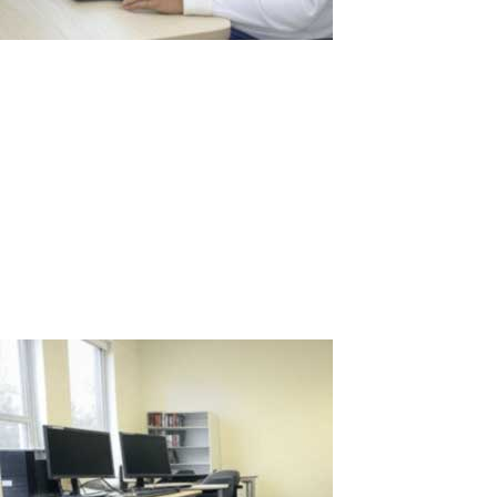
Beneficios del uso de ASTER en centros
de llamadas: Optimización y ahorro para
las empresas
Los centros de llamadas son el núcleo del servicio al cliente de
muchas empresas, donde decenas o incluso cientos de
operadores manejan diariamente llamadas, asesoran a los
clientes y resuelven sus problemas. Este volumen de trabajo
requiere numerosos puestos...
Read More