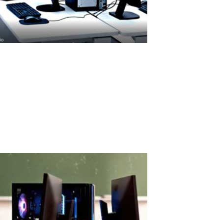
Retorno de Inversión de la Licencia ASTER
Retorno de Inversión de la Licencia ASTER: ¿Qué Tan Rápido se
Amortiza? El coste de la licencia ASTER se amortiza rápidamente
gracias al ahorro en hardware y electricidad. Una licencia de pago
que se amortiza rápidamente ASTER es una solución de software
con licencia...
Read More