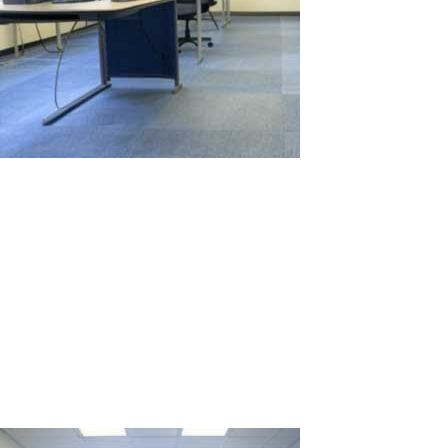
Comparación del Alquiler de Estaciones
de Trabajo de Computadora para Dos
Semanas: 2 PCs vs. 1 PC con ASTER
En situaciones donde es necesario crear rápidamente y de
manera eficiente varias estaciones de trabajo para proyectos
temporales o eventos, la elección entre alquilar varios PCs
individuales y utilizar un PC con el software ASTER puede no ser
evidente. Vamos a...
Read More