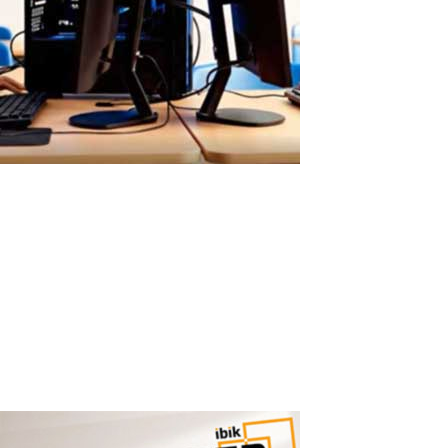
Configuración Fácil de ASTER sin
Máquinas Virtuales
Configuración Sencilla de ASTER: Sin Virtualización ni Complejidad
Técnica ASTER se configura en minutos mediante una interfaz
gráfica sencilla, sin necesidad de conocimientostécnicos
avanzados. Por qué la virtualización es compleja de configurar Las
soluciones...
Read More