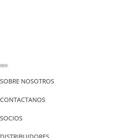
En febrero de 2023, se instaló un laboratorio de computación en
la Escuela Nazareth en Nepal. Se crearon 23 escritorios de
Windows basados en solo 2 computadoras personales usando un
programa ASTER multiusuario de una empresa IBIK Software.
"ASTER me mostró más de lo...
Read More
IBIK
SOBRE NOSOTROS
CONTACTANOS
SOCIOS
DISTRIBUIDORES