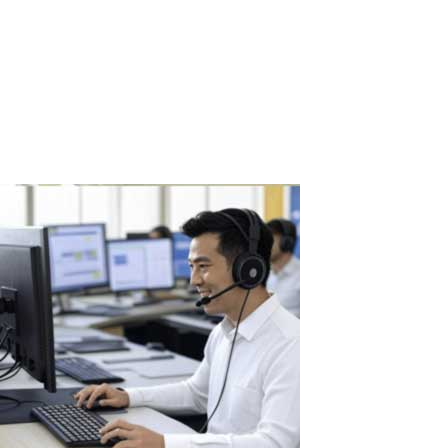
Ante el aumento de los costos de las infraestructuras de TI, las
empresas buscan formas de optimizar recursos, reducir gastos y
mejorar la ciberseguridad. Las licencias de software profesional
como AutoCAD, ArchiCAD, 3ds Max, CorelDRAW, Siemens NX,
CATIA, SolidWorks y...
Read More