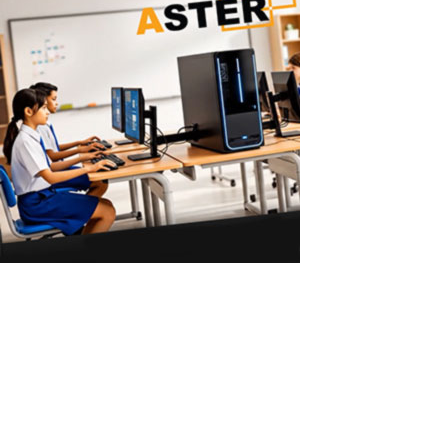
ASTER vs Máquinas Virtuales: Múltiples
Usuarios en un Solo PC
ASTER vs Máquinas Virtuales: Varios Usuarios sin un PC Potente
ASTER permite que 2–3 usuarios trabajen en un solo PC con
Windows sin necesidad de hardware potente ni máquinas
virtuales. Por qué las máquinas virtuales requieren hardware
potente Las máquinas virtuales...