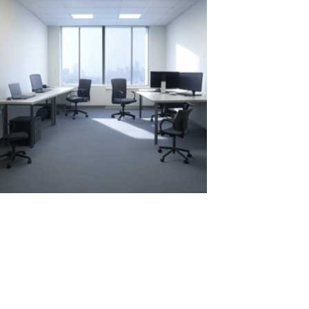
Comparación del Alquiler Anual: Dos
Portátiles vs. Un Portátil con ASTER
Al elegir entre alquilar varios portátiles para uso prolongado y
usar un sistema con el software ASTER para crear puestos de
trabajo adicionales, es crucial considerar aspectos económicos,
impacto ambiental y facilidad de uso. Analicemos dos escenarios:
alquilar dos...