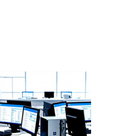
ASTER como solución inteligente al
aumento de precios de discos duros
Western Digital ha agotado toda su capacidad de producción de
HDD para 2026: ASTER como solución inteligente al aumento de
precios de discos duros Según un informe reciente de Wccftech
(14 de febrero de 2026), Western Digital —uno de los mayores
fabricantes de discos...
Read More