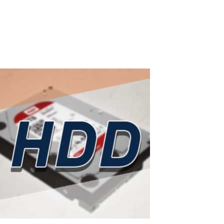
familias DeepSeek-R1, DeepSeek-V3 y versiones destiladas) se
convirtió en uno de los modelos de IA de código abierto más
comentados en...
Read More