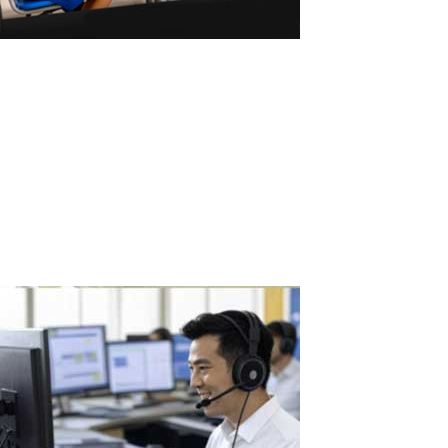
ASTER vs. Virtuelle Maschinen: Mehrere
Nutzer auf einem PC
ASTER vs. Virtuelle Maschinen: Mehrere Nutzer ohne
leistungsstarken PC Mit ASTER können 2–3 Nutzer gleichzeitig auf
einem Windows-PC arbeiten – ohne leistungsstarke Hardware
oder virtuelle Maschinen. Warum virtuelle Maschinen
leistungsstarke Hardware benötigen...
Read More