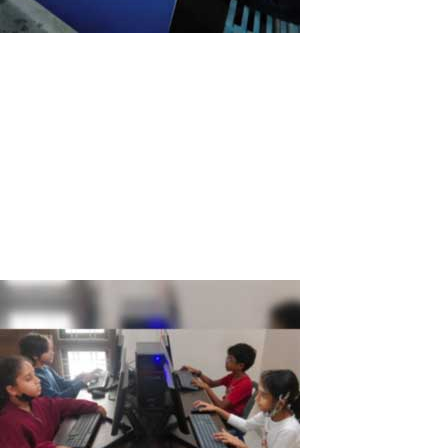
Schule in Nepal spart bis zu 40% beim
Kauf von Computern mit ASTER Software
Im Februar 2023 wurde in der Nazareth-Schule in Nepal ein
Computerraum eingerichtet. 23 Windows-Arbeitsplätze wurden
auf der Grundlage von nur 2 Personalcomputern mit einem
Multiseat-ASTER-Programm der Firma IBIK Software eingerichtet.
ASTER hat mir mehr gezeigt, als...
Read More