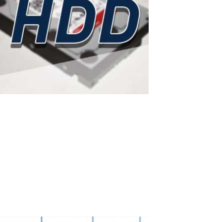
ASTER als smarte Lösung gegen steigende
Festplattenpreise
Western Digital hat die gesamte HDD-Produktionskapazität für
2026 ausverkauft: ASTER als smarte Lösung gegen steigende
Festplattenpreise Laut einem aktuellen Bericht von Wccftech (14.
Februar 2026) hat Western Digital —einer der weltweit größten
Festplattenhersteller—...
Read More