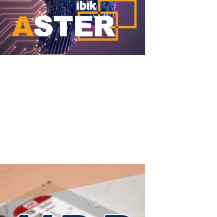
DeepSeek + ASTER
DeepSeek + ASTER: Leistungsstarke lokale KI gleichzeitig für
mehrere Nutzer auf einem PC starten DeepSeek (insbesondere die
DeepSeek-R1-, DeepSeek-V3-Familien und destillierte Versionen)
gehört zu den meistdiskutierten Open-Source-KI-Modellen 2025–
2026. Die Modelle...
Read More