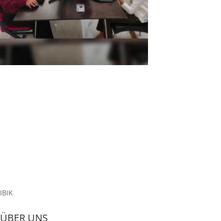
Indische Schulen sparen bis zu 20% bei
Computerkäufen mit der ASTER-Software
Im Dezember 2022 wurde an der Walden's Path School in Indien
ein auf der ASTER-Software basierender Computerraum
eingerichtet. 4 Arbeitsplätze wurden mit einem einzigen
Computer eingerichtet.Sunil Reddy von der Walden's Path School
sagte: "Wir haben ein Pilotprojekt...
Read More
IBIK
ÜBER UNS