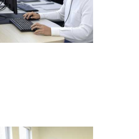
Vorteile der Nutzung von ASTER in Call-
Centern: Optimierung und Einsparungen
für Unternehmen
Call-Center sind das Herzstück des Kundendienstes vieler
Unternehmen, wo Dutzende oder sogar Hunderte von
Mitarbeitern täglich Anrufe bearbeiten, Kunden beraten und
Probleme lösen. Diese Arbeitsmenge erfordert eine beträchtliche
Anzahl an mit Computern ausgestatteten...
Read More