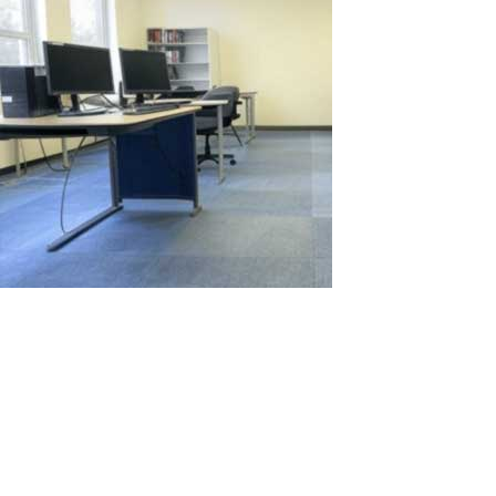
Vergleich des Mietens von
Computerarbeitsplätzen für Zwei
Wochen: 2 PCs vs. 1 PC mit ASTER
In Situationen, in denen es notwendig ist, schnell und effizient
mehrere Arbeitsplätze für temporäre Projekte oder
Veranstaltungen zu erstellen, kann die Wahl zwischen dem
Mieten mehrerer einzelner PCs und der Nutzung eines PCs mit